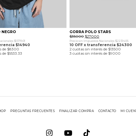
D NEGRO
GORRA POLO STARS
El
El
$
35000
$
27000
recio
precio
precio
cionales: $13719.01
Precio sin Impuestos Nacionales: $22314.05
ctual
original
actual
ferencia $14940
10 OFF x transferencia $24300
:
era:
es:
és de $8300
2 cuotas sin interés de $13500
16600.
$35000.
$27000.
és de $5533.33
3 cuotas sin interés de $9000
HOP
PREGUNTAS FRECUENTES
FINALIZAR COMPRA
CONTACTO
MI CUEN