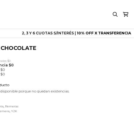
2, 3 Y 6 CUOTAS S/INTERÉS |
10% OFF X TRANSFERENCIA
 CHOCOLATE
ales: $0
ncia $0
e $0
e $0
oducto
 disponible porque no quedan existencias.
ria
,
Remeras
emera
,
Y2K