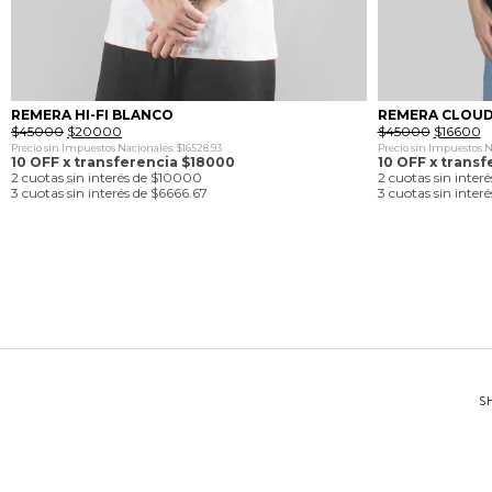
REMERA HI-FI BLANCO
REMERA CLOU
El
El
El
El
$
45000
$
20000
$
45000
$
16600
precio
precio
precio
p
Precio sin Impuestos Nacionales: $16528.93
Precio sin Impuestos Na
original
actual
original
a
10 OFF x transferencia $18000
10 OFF x trans
era:
es:
era:
es
2 cuotas sin interés de $10000
2 cuotas sin inter
$45000.
$20000.
$45000.
$
3 cuotas sin interés de $6666.67
3 cuotas sin inter
S