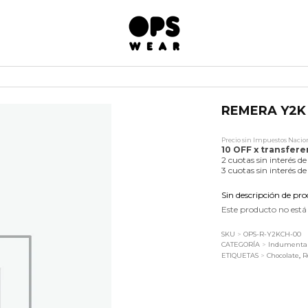
REMERA Y2K
Precio sin Impuestos Nacion
10 OFF x transfere
2 cuotas sin interés d
3 cuotas sin interés d
Sin descripción de pr
Este producto no está
SKU
>
OPS-R-Y2KCH-00
CATEGORÍA
>
Indumenta
ETIQUETAS
>
Chocolate
,
R