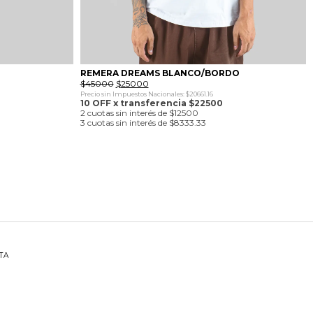
REMERA DREAMS BLANCO/BORDO
El
El
$
45000
$
25000
precio
precio
Precio sin Impuestos Nacionales: $20661.16
original
actual
10 OFF x transferencia $22500
era:
es:
2 cuotas sin interés de $12500
$45000.
$25000.
3 cuotas sin interés de $8333.33
TA