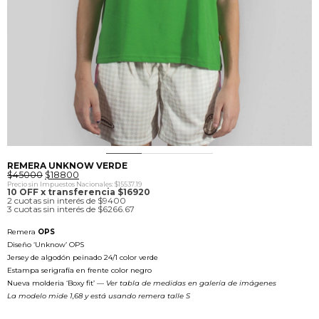
0
1
2
3
4
REMERA UNKNOW VERDE
El
El
$
45000
$
18800
precio
precio
Precio sin Impuestos Nacionales: $15537.19
original
actual
10 OFF x transferencia $16920
era:
es:
2 cuotas sin interés de $9400
$45000.
$18800.
3 cuotas sin interés de $6266.67
Remera
OPS
Diseño ‘Unknow’ OPS
Jersey de algodón peinado 24/1 color verde
Estampa serigrafía en frente color negro
Nueva molderia ‘Boxy fit’ —
Ver tabla de medidas en galería de imágenes
La modelo mide 1,68 y está usando remera talle S