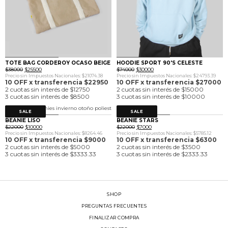
0
1
0
1
TOTE BAG CORDEROY OCASO BEIGE
HOODIE SPORT 90'S CELESTE
El
El
El
El
$
38000
$
25500
$
74000
$
30000
precio
precio
precio
precio
Precio sin Impuestos Nacionales: $21074.38
Precio sin Impuestos Nacionales: $24793.39
original
actual
original
actual
10 OFF x transferencia $22950
10 OFF x transferencia $27000
era:
es:
era:
es:
2 cuotas sin interés de $12750
2 cuotas sin interés de $15000
$38000.
$25500.
$74000.
$30000.
3 cuotas sin interés de $8500
3 cuotas sin interés de $10000
SALE
SALE
0
1
0
1
BEANIE LISO
BEANIE STARS
El
El
El
El
$
22000
$
10000
$
22000
$
7000
precio
precio
precio
precio
Precio sin Impuestos Nacionales: $8264.46
Precio sin Impuestos Nacionales: $5785.12
original
actual
original
actual
10 OFF x transferencia $9000
10 OFF x transferencia $6300
era:
es:
era:
es:
2 cuotas sin interés de $5000
2 cuotas sin interés de $3500
$22000.
$10000.
$22000.
$7000.
3 cuotas sin interés de $3333.33
3 cuotas sin interés de $2333.33
SHOP
PREGUNTAS FRECUENTES
FINALIZAR COMPRA