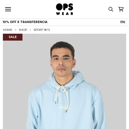
10% OFF X TRANSFERENCIA
|
HOME
SHOP
SPORT 90'S
SALE