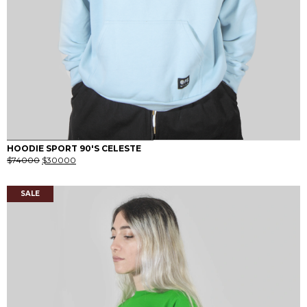
0
1
HOODIE SPORT 90'S CELESTE
El
El
$
74000
$
30000
precio
precio
original
actual
era:
es:
SALE
$74000.
$30000.