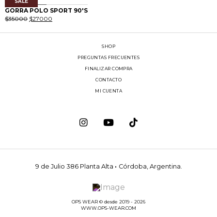
SALE
$48900.
$25000.
0
1
GORRA POLO SPORT 90'S
El
El
$
35000
$
27000
precio
precio
original
actual
era:
es:
$35000.
$27000.
SHOP
PREGUNTAS FRECUENTES
FINALIZAR COMPRA
CONTACTO
MI CUENTA
9 de Julio 386 Planta Alta
·
Córdoba, Argentina.
OPS WEAR © desde 2019 - 2026
WWW.OPS-WEAR.COM