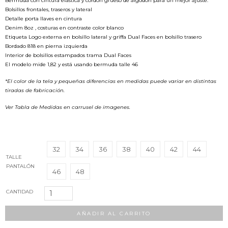
Bermuda con cintura elástica y cordón grueso de algodón para un mejor ajuste.
Bolsillos frontales, traseros y lateral
Detalle porta llaves en cintura
Denim 8oz , costuras en contraste color blanco
Etiqueta Logo externa en bolsillo lateral y griffa Dual Faces en bolsillo trasero
Bordado 818 en pierna izquierda
Interior de bolsillos estampados trama Dual Faces
El modelo mide 1,82 y está usando bermuda talle 46
*El color de la tela y pequeñas diferencias en medidas puede variar en distintas
tiradas de fabricación.
Ver Tabla de Medidas en carrusel de imagenes.
32
34
36
38
40
42
44
TALLE
PANTALÓN
46
48
Bermuda
CANTIDAD
818
Denim
AÑADIR AL CARRITO
cantidad