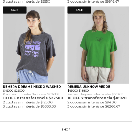
3 cuotas sin interés de $5550
3 cuotas sin interés de $9916.67
SALE
SALE
0
1
0
1
REMERA DREAMS NEGRO WASHED
REMERA UNKNOW VERDE
El
El
El
El
$
45000
$
25000
$
45000
$
18800
precio
precio
precio
precio
Precio sin Impuestos Nacionales: $20661.16
Precio sin Impuestos Nacionales: $15537.19
original
actual
original
actual
10 OFF x transferencia $22500
10 OFF x transferencia $16920
era:
es:
era:
es:
2 cuotas sin interés de $12500
2 cuotas sin interés de $9400
$45000.
$25000.
$45000.
$18800.
3 cuotas sin interés de $8333.33
3 cuotas sin interés de $6266.67
SHOP