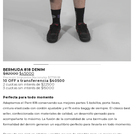
0
1
2
3
4
5
6
7
BERMUDA 818 DENIM
El
El
$
82000
$
45000
precio
precio
Precio sin Impuestos Nacionales: $37190.08
original
actual
10 OFF x transferencia $40500
era:
es:
2 cuotas sin interés de $22500
$82000.
$45000.
3 cuotas sin interés de $15000
Perfecta para todo momento
Adaptamos el Pant 818 conservando sus mejores partes: 5 bolsillos, porta llaves,
cintura elastizada con cordón ajustable y el fit extra baggy de siempre. El clásico best
seller, confeccionada con materiales de calidad, un desarrollo pensado para
acompañarte lo máximo. La fusión de la comodidad de una bermuda con la
formalidad del denim generan un equilibrio perfecto para llevarla en todo momento.