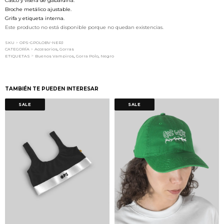
Casco y visera de gabardina.
Broche metálico ajustable.
Grifa y etiqueta interna.
Este producto no está disponible porque no quedan existencias.
SKU
>
OPS-GPOLOBV-NERJ
CATEGORÍA
>
Accesorios
,
Gorras
>
ETIQUETAS
Buenos Vampiros
,
Gorra Polo
,
Negro
TAMBIÉN TE PUEDEN INTERESAR
SALE
SALE