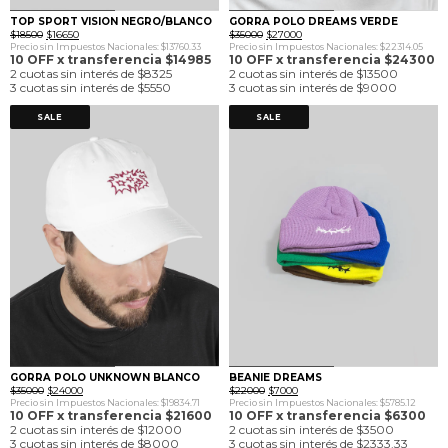
0
1
0
1
TOP SPORT VISION NEGRO/BLANCO
GORRA POLO DREAMS VERDE
El
El
El
El
$
18500
$
16650
$
35000
$
27000
precio
precio
precio
precio
Precio sin Impuestos Nacionales: $13760.33
Precio sin Impuestos Nacionales: $22314.05
original
actual
original
actual
10 OFF x transferencia $14985
10 OFF x transferencia $24300
era:
es:
era:
es:
2 cuotas sin interés de $8325
2 cuotas sin interés de $13500
$18500.
$16650.
$35000.
$27000.
3 cuotas sin interés de $5550
3 cuotas sin interés de $9000
SALE
SALE
0
1
0
1
GORRA POLO UNKNOWN BLANCO
BEANIE DREAMS
El
El
El
El
$
35000
$
24000
$
22000
$
7000
precio
precio
precio
precio
Precio sin Impuestos Nacionales: $19834.71
Precio sin Impuestos Nacionales: $5785.12
original
actual
original
actual
10 OFF x transferencia $21600
10 OFF x transferencia $6300
era:
es:
era:
es:
2 cuotas sin interés de $12000
2 cuotas sin interés de $3500
$35000.
$24000.
$22000.
$7000.
3 cuotas sin interés de $8000
3 cuotas sin interés de $2333.33