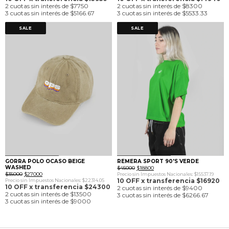
era:
es:
era:
es:
2 cuotas sin interés de $7750
2 cuotas sin interés de $8300
$29000.
$15500.
$45000.
$16600.
3 cuotas sin interés de $5166.67
3 cuotas sin interés de $5533.33
SALE
SALE
0
1
0
1
GORRA POLO OCASO BEIGE
REMERA SPORT 90'S VERDE
WASHED
El
El
$
45000
$
18800
El
El
precio
precio
$
35000
$
27000
Precio sin Impuestos Nacionales: $15537.19
precio
precio
original
actual
10 OFF x transferencia $16920
Precio sin Impuestos Nacionales: $22314.05
original
actual
era:
es:
10 OFF x transferencia $24300
2 cuotas sin interés de $9400
era:
es:
$45000.
$18800.
2 cuotas sin interés de $13500
3 cuotas sin interés de $6266.67
$35000.
$27000.
3 cuotas sin interés de $9000