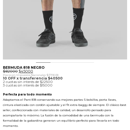
0
1
2
3
4
5
6
BERMUDA 818 NEGRO
El
El
$
82000
$
45000
precio
precio
Precio sin Impuestos Nacionales: $37190.08
original
actual
10 OFF x transferencia $40500
era:
es:
2 cuotas sin interés de $22500
$82000.
$45000.
3 cuotas sin interés de $15000
Perfecta para todo momento
Adaptamos el Pant 818 conservando sus mejores partes: 5 bolsillos, porta llaves,
cintura elastizada con cordón ajustable y el fit extra baggy de siempre. El clásico best
seller, confeccionada con materiales de calidad, un desarrollo pensado para
acompañarte lo máximo. La fusión de la comodidad de una bermuda con la
formalidad de la gabardina generan un equilibrio perfecto para llevarla en todo
momento.