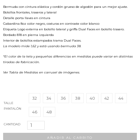
Bermuda con cintura elástica y cordón grueso de algodón para un mejor ajuste.
Bolsillos frontales, traseros y lateral
Detalle porta llaves en cintura
Gabardina 8oz color negro, costuras en contraste color blanco
Etiqueta Logo externa en bolsillo lateral y griffa Dual Faces en bolsillo trasero.
Bordado 818 en pierna izquierda
Interior de bolsillos estampados trama Dual Faces.
La modelo mide 1,62 y está usando bermuda 38.
*El color de la tela y pequeñas diferencias en medidas puede variar en distintas
tiradas de fabricación.
Ver Tabla de Medidas en carrusel de imágenes.
32
34
36
38
40
42
44
TALLE
PANTALÓN
46
48
Bermuda
CANTIDAD
818
Negro
AÑADIR AL CARRITO