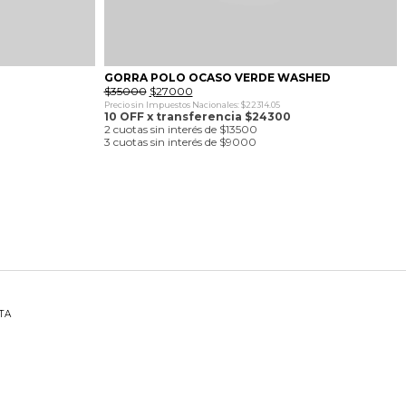
O
GORRA POLO OCASO VERDE WASHED
El
El
$
35000
$
27000
precio
precio
Precio sin Impuestos Nacionales: $22314.05
original
actual
10 OFF x transferencia $24300
era:
es:
2 cuotas sin interés de $13500
$35000.
$27000.
3 cuotas sin interés de $9000
TA