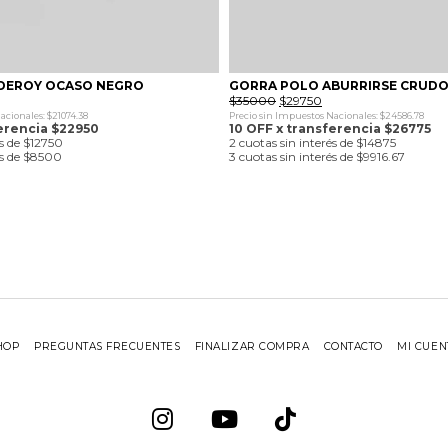
DEROY OCASO NEGRO
GORRA POLO ABURRIRSE CRUD
l
El
El
$
35000
$
29750
recio
precio
precio
acionales: $21074.38
Precio sin Impuestos Nacionales: $24586.78
ctual
original
actual
ferencia $22950
10 OFF x transferencia $26775
:
era:
es:
és de $12750
2 cuotas sin interés de $14875
25500.
$35000.
$29750.
és de $8500
3 cuotas sin interés de $9916.67
HOP
PREGUNTAS FRECUENTES
FINALIZAR COMPRA
CONTACTO
MI CUEN