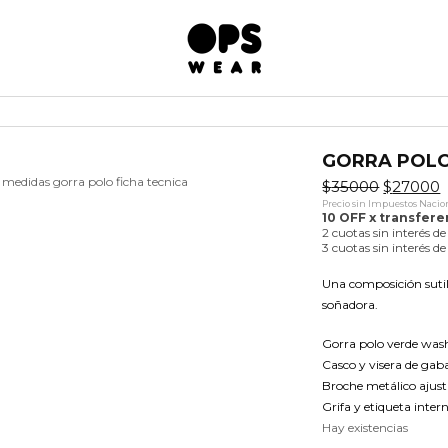
GORRA POL
El
E
$
35000
$
27000
precio
p
Precio sin Impuestos Nacion
original
a
10 OFF x transfer
era:
e
2 cuotas sin interés d
$35000.
$
3 cuotas sin interés 
Una composición sutil 
soñadora.
Gorra polo verde wash
Casco y visera de gab
Broche metálico ajust
Grifa y etiqueta inter
Hay existencias