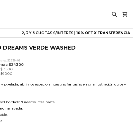
2, 3 Y 6 CUOTAS S/INTERÉS |
10% OFF X TRANSFERENCIA
O DREAMS VERDE WASHED
l
recio
ales: $22314.05
ctual
encia $24300
s:
e $13500
27000.
de $9000
y pixelada, abrimos espacio a nuestras fantasías en una ilustración dulce y
ed bordado ‘Dreams’ rosa pastel.
ardina lavada.
able.
na.