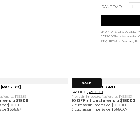
Gorra
CANTIDAD
Polo
Dreams
Verde
Washed
SKU
>
OPS-GPOLODREA
CATEGORÍA
>
Accesorios
,
cantidad
ETIQUETAS
>
Dreams
,
Est
SALE
[PACK X2]
REMERA HI-FI NEGRO
El
El
$
45000
$
20000
precio
precio
acionales: $1652.89
Precio sin Impuestos Nacionales: $16528.93
original
actual
erencia $1800
10 OFF x transferencia $18000
era:
es:
és de $1000
2 cuotas sin interés de $10000
$45000.
$20000.
és de $666.67
3 cuotas sin interés de $6666.67