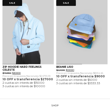
SALE
SALE
0
1
0
1
ZIP HOODIE HARD FEELINGS
BEANIE LISO
CELESTE
El
El
$
22000
$
10000
El
El
precio
precio
$
76900
$
30000
Precio sin Impuestos Nacionales: $8264.46
precio
precio
original
actual
10 OFF x transferencia $9000
Precio sin Impuestos Nacionales: $24793.39
original
actual
era:
es:
10 OFF x transferencia $27000
2 cuotas sin interés de $5000
era:
es:
$22000.
$10000.
2 cuotas sin interés de $15000
3 cuotas sin interés de $3333.33
$76900.
$30000.
3 cuotas sin interés de $10000
SHOP