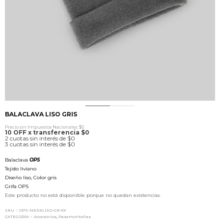
0
1
2
BALACLAVA LISO GRIS
Precio sin Impuestos Nacionales: $0
10 OFF x transferencia $0
2 cuotas sin interés de $0
3 cuotas sin interés de $0
Balaclava
OPS
Tejido liviano
Diseño liso, Color gris
Grifa OPS
Este producto no está disponible porque no quedan existencias.
SKU
>
OPS-MASKLISO-GR-XX
CATEGORÍA
>
Accesorios
,
Pasamontañas