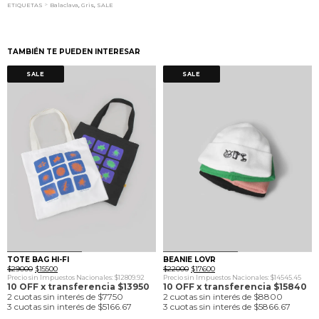
>
ETIQUETAS
Balaclava
,
Gris
,
SALE
TAMBIÉN TE PUEDEN INTERESAR
SALE
SALE
0
1
0
1
TOTE BAG HI-FI
BEANIE LOVR
El
El
El
El
$
29000
$
15500
$
22000
$
17600
precio
precio
precio
precio
Precio sin Impuestos Nacionales: $12809.92
Precio sin Impuestos Nacionales: $14545.45
original
actual
original
actual
10 OFF x transferencia $13950
10 OFF x transferencia $15840
era:
es:
era:
es:
2 cuotas sin interés de $7750
2 cuotas sin interés de $8800
$29000.
$15500.
$22000.
$17600.
3 cuotas sin interés de $5166.67
3 cuotas sin interés de $5866.67