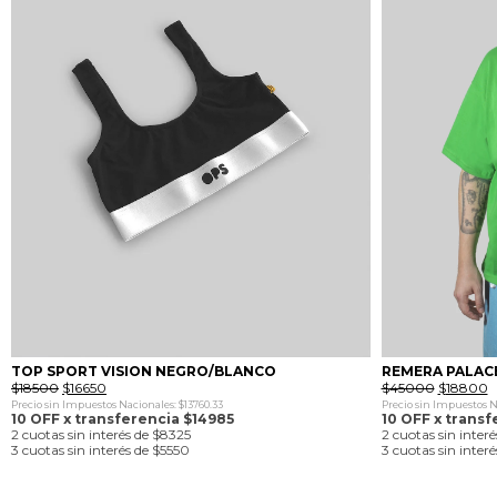
TOP SPORT VISION NEGRO/BLANCO
REMERA PALAC
El
El
El
E
$
18500
$
16650
$
45000
$
18800
precio
precio
precio
p
Precio sin Impuestos Nacionales: $13760.33
Precio sin Impuestos Na
original
actual
original
a
10 OFF x transferencia $14985
10 OFF x transf
era:
es:
era:
es
2 cuotas sin interés de $8325
2 cuotas sin inter
$18500.
$16650.
$45000.
$
3 cuotas sin interés de $5550
3 cuotas sin inter