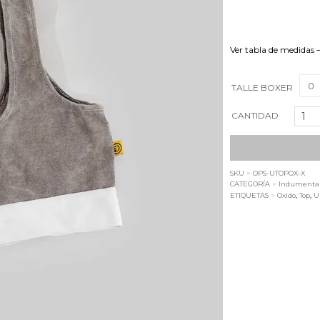
Ver tabla de medidas
0
TALLE BOXER
Top
CANTIDAD
Sport
Óxido
cantidad
SKU
>
OPS-UTOPOX-X
CATEGORÍA
>
Indumenta
ETIQUETAS
>
Oxido
,
Top
,
U