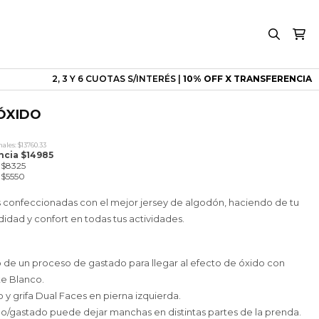
2, 3 Y 6 CUOTAS S/INTERÉS |
10% OFF X TRANSFERENCIA
ÓXIDO
ecio
ales: $13760.33
tual
ncia $14985
:
e $8325
6650.
e $5550
s confeccionadas con el mejor jersey de algodón, haciendo de tu
idad y confort en todas tus actividades.
 de un proceso de gastado para llegar al efecto de óxido con
te Blanco.
 y grifa Dual Faces en pierna izquierda.
do/gastado puede dejar manchas en distintas partes de la prenda.