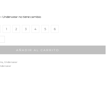
 — Underwear no tiene cambio
1
2
3
4
5
6
AÑADIR AL CARRITO
ria
,
Underwear
nderwear