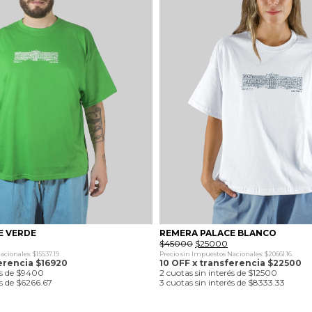
E VERDE
REMERA PALACE BLANCO
l
El
El
$
45000
$
25000
recio
precio
precio
cionales: $15537.19
Precio sin Impuestos Nacionales: $20661.16
ctual
original
actual
erencia $16920
10 OFF x transferencia $22500
:
era:
es:
és de $9400
2 cuotas sin interés de $12500
18800.
$45000.
$25000.
és de $6266.67
3 cuotas sin interés de $8333.33