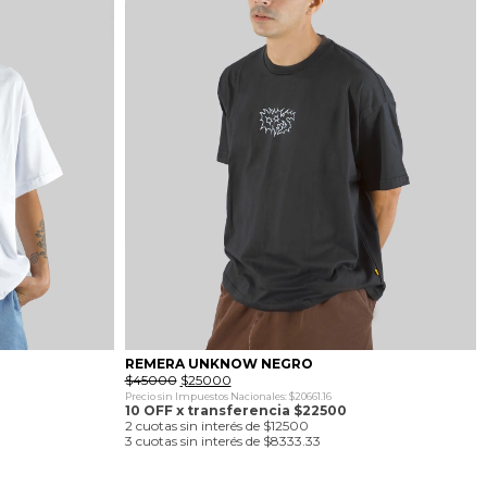
REMERA UNKNOW NEGRO
El
El
$
45000
$
25000
precio
precio
Precio sin Impuestos Nacionales: $20661.16
original
actual
10 OFF x transferencia $22500
era:
es:
2 cuotas sin interés de $12500
$45000.
$25000.
3 cuotas sin interés de $8333.33