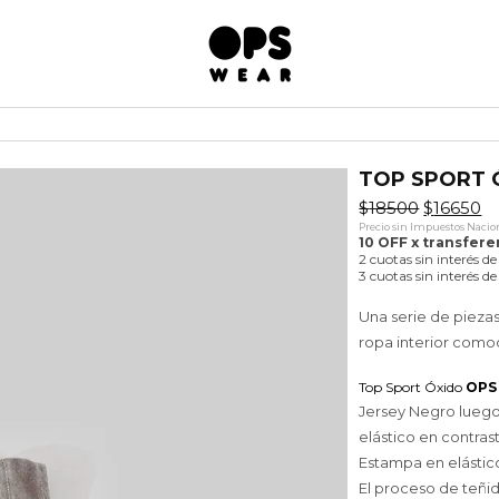
TOP SPORT 
El
El
$
18500
$
16650
precio
pr
Precio sin Impuestos Nacion
original
ac
10 OFF x transfere
era:
es
2 cuotas sin interés d
$18500.
$1
3 cuotas sin interés d
Una serie de pieza
ropa interior comod
Top Sport Óxido
OPS
Jersey Negro luego
elástico en contras
Estampa en elástico
El proceso de teñi