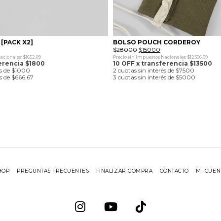
[PACK X2]
BOLSO POUCH CORDEROY
El
El
$
28000
$
15000
precio
precio
acionales: $1652.89
Precio sin Impuestos Nacionales: $12396.69
original
actual
erencia $1800
10 OFF x transferencia $13500
era:
es:
és de $1000
2 cuotas sin interés de $7500
$28000.
$15000.
és de $666.67
3 cuotas sin interés de $5000
HOP
PREGUNTAS FRECUENTES
FINALIZAR COMPRA
CONTACTO
MI CUEN