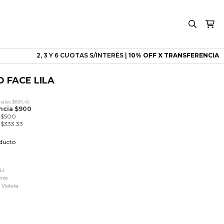
2, 3 Y 6 CUOTAS S/INTERÉS |
10% OFF X TRANSFERENCIA
 FACE LILA
ales: $826.45
encia $900
e $500
e $333.33
oducto
LI
eros
,
Violeta