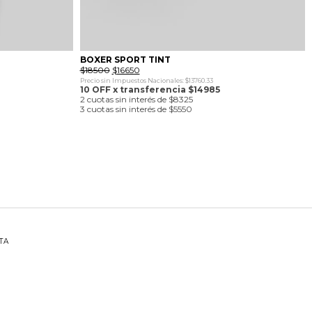
BOXER SPORT TINT
El
El
$
18500
$
16650
precio
precio
Precio sin Impuestos Nacionales: $13760.33
original
actual
10 OFF x transferencia $14985
era:
es:
2 cuotas sin interés de $8325
$18500.
$16650.
3 cuotas sin interés de $5550
TA