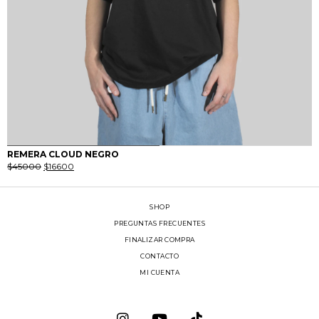
0
1
REMERA CLOUD NEGRO
El
El
$
45000
$
16600
precio
precio
original
actual
era:
es:
$45000.
$16600.
SHOP
PREGUNTAS FRECUENTES
FINALIZAR COMPRA
CONTACTO
MI CUENTA